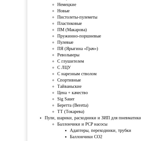
Немецкие
Новые
Пистолеты-пулеметы
Пластиковые
ПМ (Макарова)
Пружинно-поршневые
Пулевые
ПЯ (Ярыгина «Грач»)
Револьверы
С глушителем
С ЛЦУ
С нарезным стволом
Спортивные
Тайваньские
Цена + качество
Sig Sauer
Беретта (Beretta)
ТТ (Токарева)
Пули, шарики, расходники и ЗИП для пневматик
Баллончики и PCP насосы
Адаптеры, переходники, трубки
Баллончики CO2