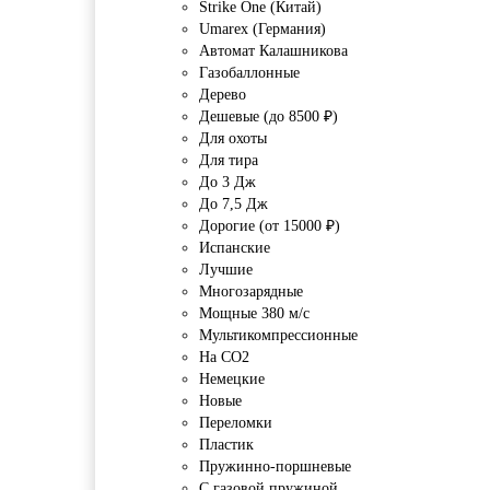
Strike One (Китай)
Umarex (Германия)
Автомат Калашникова
Газобаллонные
Дерево
Дешевые (до 8500 ₽)
Для охоты
Для тира
До 3 Дж
До 7,5 Дж
Дорогие (от 15000 ₽)
Испанские
Лучшие
Многозарядные
Мощные 380 м/с
Мультикомпрессионные
На CO2
Немецкие
Новые
Переломки
Пластик
Пружинно-поршневые
С газовой пружиной