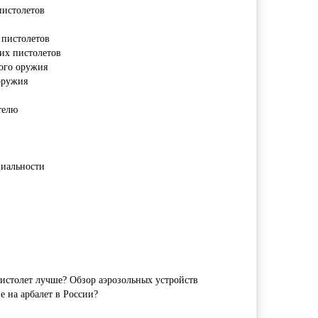
пистолетов
пистолетов
их пистолетов
ого оружия
оружия
телю
иальности
истолет лучше? Обзор аэрозольных устройств
 на арбалет в России?