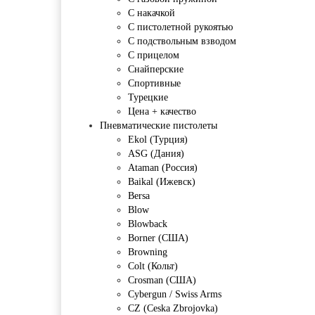
С накачкой
С пистолетной рукоятью
С подствольным взводом
С прицелом
Снайперские
Спортивные
Турецкие
Цена + качество
Пневматические пистолеты
Ekol (Турция)
ASG (Дания)
Ataman (Россия)
Baikal (Ижевск)
Bersa
Blow
Blowback
Borner (США)
Browning
Colt (Кольт)
Crosman (США)
Cybergun / Swiss Arms
CZ (Ceska Zbrojovka)