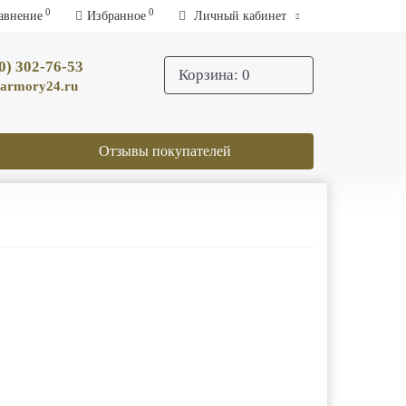
0
0
авнение
Избранное
Личный кабинет
0) 302-76-53
Корзина
: 0
armory24.ru
Отзывы покупателей