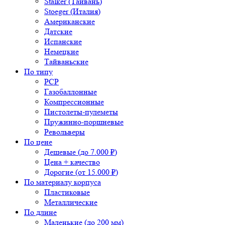
Stalker (Тайвань)
Stoeger (Италия)
Американские
Датские
Испанские
Немецкие
Тайваньские
По типу
PCP
Газобаллонные
Компрессионные
Пистолеты-пулеметы
Пружинно-поршневые
Револьверы
По цене
Дешевые (до 7.000 ₽)
Цена + качество
Дорогие (от 15.000 ₽)
По материалу корпуса
Пластиковые
Металлические
По длине
Маленькие (до 200 мм)