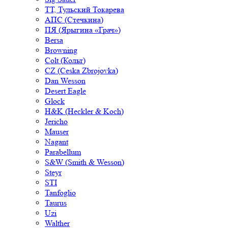
ТТ, Тульский Токарева
АПС (Стечкина)
ПЯ (Ярыгина «Грач»)
Bersa
Browning
Colt (Кольт)
CZ (Ceska Zbrojovka)
Dan Wesson
Desert Eagle
Glock
H&K (Heckler & Koch)
Jericho
Mauser
Nagant
Parabellum
S&W (Smith & Wesson)
Steyr
STI
Tanfoglio
Taurus
Uzi
Walther