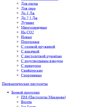
Для охоты
Для тира
До 3 Дж
До 7,5 Дж
Лучшие
Многозарядные
На CO2
Новые
Переломки
С газовой пружиной
С накачкой
С пистолетной рукоятью
С подствольным взводом
С прицелом
Снайперские
Спортивные
Пневматические пистолеты
Боевой прототип
ПМ (Пистолеты Макарова)
Beretta
Sig Sauer