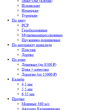
Strike One (Китай)
Испанские
Немецкие
Турецкие
По типу
PCP
Газобаллонные
Мультикомпрессионные
Пружинно-поршневые
По материалу приклада
Пластик
Дерево
По цене
Дешевые (до 8500 ₽)
Цена + качество
Дорогие (от 15000 ₽)
Калибр
4,5 мм
5,5 мм
6,35 мм
Прочие
Мощные 380 м/с
Автомат Калашникова