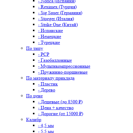
- Norica (Испания)
- Reximex (Турция)
- Sig Sauer (Германия)
- Stoeger (Италия)
- Strike One (Китай)
- Испанские
- Немецкие
- Турецкие
По типу
- PCP
- Газобаллонные
- Мультикомпрессионные
- Пружинно-поршневые
По материалу приклада
- Пластик
- Дерево
По цене
- Дешевые (до 8500 ₽)
- Цена + качество
- Дорогие (от 15000 ₽)
Калибр
- 4,5 мм
- 5,5 мм