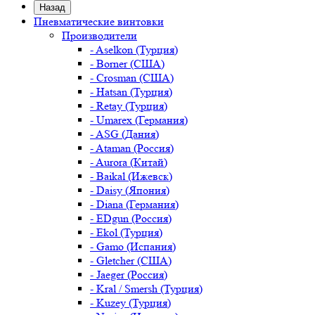
Назад
Пневматические винтовки
Производители
- Aselkon (Турция)
- Borner (США)
- Crosman (США)
- Hatsan (Турция)
- Retay (Турция)
- Umarex (Германия)
- ASG (Дания)
- Ataman (Россия)
- Aurora (Китай)
- Baikal (Ижевск)
- Daisy (Япония)
- Diana (Германия)
- EDgun (Россия)
- Ekol (Турция)
- Gamo (Испания)
- Gletcher (США)
- Jaeger (Россия)
- Kral / Smersh (Турция)
- Kuzey (Турция)