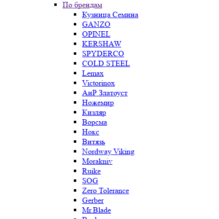
По брендам
Кузница Семина
GANZO
OPINEL
KERSHAW
SPYDERCO
COLD STEEL
Lemax
Victorinox
АиР Златоуст
Ножемир
Кизляр
Ворсма
Нокс
Витязь
Nordway Viking
Morakniv
Ruike
SOG
Zero Tolerance
Gerber
Mr.Blade