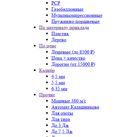
PCP
Газобаллонные
Мультикомпрессионные
Пружинно-поршневые
По материалу приклада
Пластик
Дерево
По цене
Дешевые (до 8500 ₽)
Цена + качество
Дорогие (от 15000 ₽)
Калибр
4,5 мм
5,5 мм
6,35 мм
Прочие
Мощные 380 м/с
Автомат Калашникова
Для охоты
Для тира
До 3 Дж
До 7,5 Дж