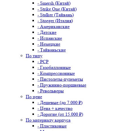
- Smersh (Китай)
- Strike One (Китай)
- Stalker (Тайвань)
- Stoeger (Италия)
- Американские
- Датские
- Испанские
- Немецкие
- Тайваньские
По типу
- PCP
- Газобаллонные
- Компрессионные
- Пистолеты-пулеметы
- Пружинно-поршневые
- Револьверы
По цене
- Дешевые (до 7.000 ₽)
- Цена + качество
- Дорогие (от 15.000 ₽)
По материалу корпуса
- Пластиковые