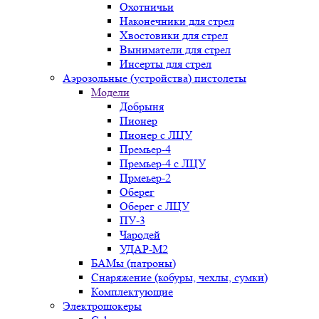
Охотничьи
Наконечники для стрел
Хвостовики для стрел
Выниматели для стрел
Инсерты для стрел
Аэрозольные (устройства) пистолеты
Модели
Добрыня
Пионер
Пионер с ЛЦУ
Премьер-4
Премьер-4 с ЛЦУ
Прмеьер-2
Оберег
Оберег с ЛЦУ
ПУ-3
Чародей
УДАР-М2
БАМы (патроны)
Снаряжение (кобуры, чехлы, сумки)
Комплектующие
Электрошокеры