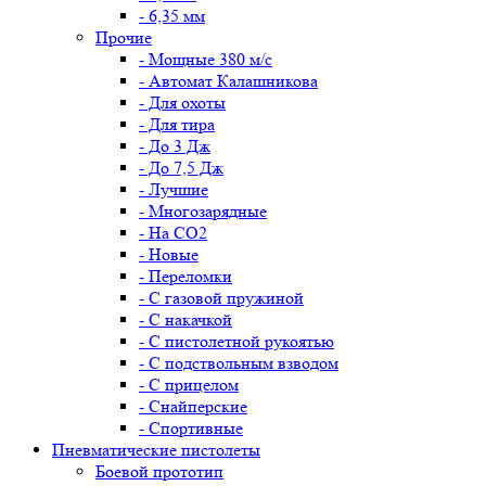
- 6,35 мм
Прочие
- Мощные 380 м/с
- Автомат Калашникова
- Для охоты
- Для тира
- До 3 Дж
- До 7,5 Дж
- Лучшие
- Многозарядные
- На CO2
- Новые
- Переломки
- С газовой пружиной
- С накачкой
- С пистолетной рукоятью
- С подствольным взводом
- С прицелом
- Снайперские
- Спортивные
Пневматические пистолеты
Боевой прототип