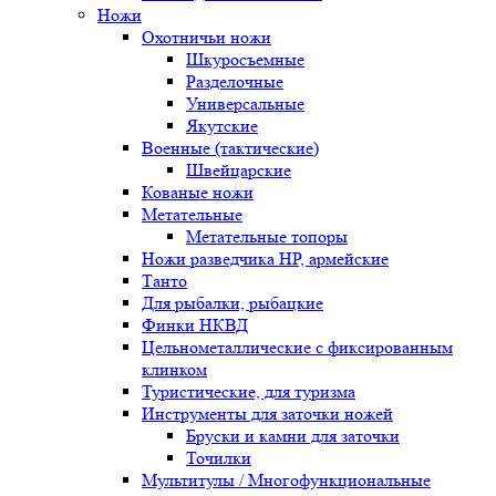
Ножи
Охотничьи ножи
Шкуросъемные
Разделочные
Универсальные
Якутские
Военные (тактические)
Швейцарские
Кованые ножи
Метательные
Метательные топоры
Ножи разведчика НР, армейские
Танто
Для рыбалки, рыбацкие
Финки НКВД
Цельнометаллические с фиксированным
клинком
Туристические, для туризма
Инструменты для заточки ножей
Бруски и камни для заточки
Точилки
Мультитулы / Многофункциональные