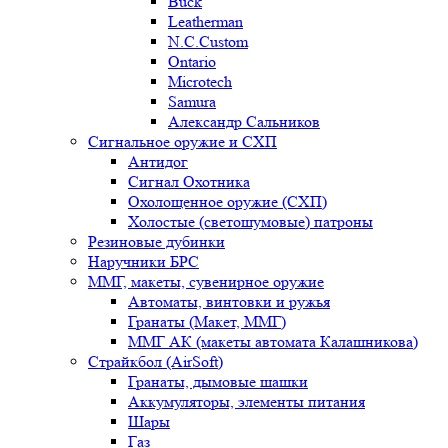
Buck
Leatherman
N.C.Custom
Ontario
Microtech
Samura
Александр Сальников
Сигнальное оружие и СХП
Антидог
Сигнал Охотника
Охолощенное оружие (СХП)
Холостые (светошумовые) патроны
Резиновые дубинки
Наручники БРС
ММГ, макеты, сувенирное оружие
Автоматы, винтовки и ружья
Гранаты (Макет, ММГ)
ММГ АК (макеты автомата Калашникова)
Страйкбол (AirSoft)
Гранаты, дымовые шашки
Аккумуляторы, элементы питания
Шары
Газ