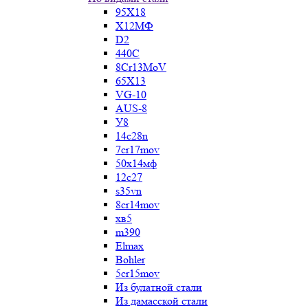
95Х18
Х12МФ
D2
440C
8Cr13MoV
65Х13
VG-10
AUS-8
У8
14c28n
7cr17mov
50х14мф
12c27
s35vn
8cr14mov
хв5
m390
Elmax
Bohler
5cr15mov
Из булатной стали
Из дамасской стали