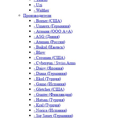
- Uzi
- Walther
Производители
- Borner (США)
- Umarex (Германия)
- Атаман (ООО А+А)
- ASG (Дания)
- Ataman (Россия)
- Baikal (Ижевск)
- Blow
- Crosman (США)
- Cybergun / Swiss Arms
- Daisy (Япония)
- Diana (Германия)
- Ekol (Турция)
- Gamo (Испания)
- Gletcher (США)
- Gunter (Финляндия)
- Hatsan (Турция)
- Kral (Турция)
- Norica (Испания)
- Sig Sauer (Германия)