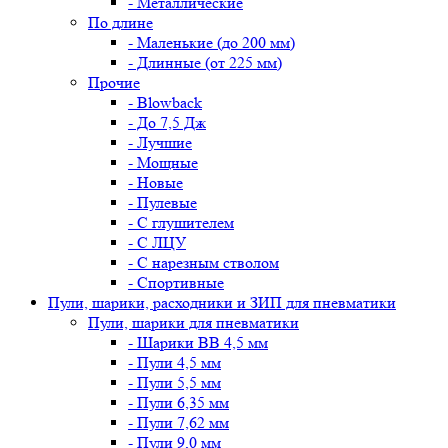
- Металлические
По длине
- Маленькие (до 200 мм)
- Длинные (от 225 мм)
Прочие
- Blowback
- До 7,5 Дж
- Лучшие
- Мощные
- Новые
- Пулевые
- С глушителем
- С ЛЦУ
- С нарезным стволом
- Спортивные
Пули, шарики, расходники и ЗИП для пневматики
Пули, шарики для пневматики
- Шарики BB 4,5 мм
- Пули 4,5 мм
- Пули 5,5 мм
- Пули 6,35 мм
- Пули 7,62 мм
- Пули 9,0 мм