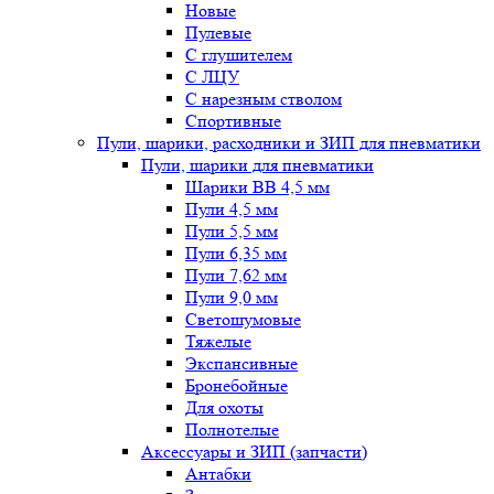
Новые
Пулевые
С глушителем
С ЛЦУ
С нарезным стволом
Спортивные
Пули, шарики, расходники и ЗИП для пневматики
Пули, шарики для пневматики
Шарики BB 4,5 мм
Пули 4,5 мм
Пули 5,5 мм
Пули 6,35 мм
Пули 7,62 мм
Пули 9,0 мм
Светошумовые
Тяжелые
Экспансивные
Бронебойные
Для охоты
Полнотелые
Аксессуары и ЗИП (запчасти)
Антабки