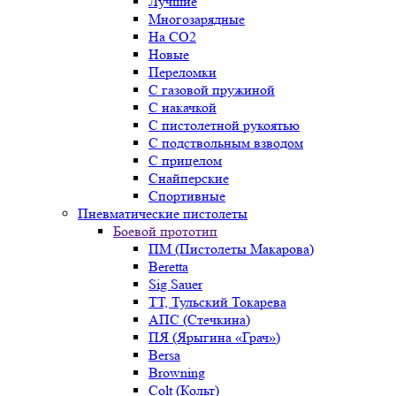
Лучшие
Многозарядные
На CO2
Новые
Переломки
С газовой пружиной
С накачкой
С пистолетной рукоятью
С подствольным взводом
С прицелом
Снайперские
Спортивные
Пневматические пистолеты
Боевой прототип
ПМ (Пистолеты Макарова)
Beretta
Sig Sauer
ТТ, Тульский Токарева
АПС (Стечкина)
ПЯ (Ярыгина «Грач»)
Bersa
Browning
Colt (Кольт)