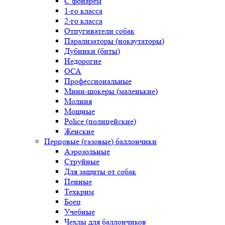
С фонарем
1-го класса
2-го класса
Отпугиватели собак
Парализаторы (нокаутаторы)
Дубинки (биты)
Недорогие
ОСА
Профессиональные
Мини-шокеры (маленькие)
Молния
Мощные
Police (полицейские)
Женские
Перцовые (газовые) баллончики
Аэрозольные
Струйные
Для защиты от собак
Пенные
Техкрим
Боец
Учебные
Чехлы для баллончиков