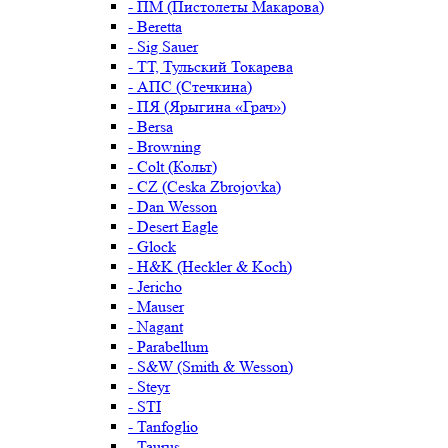
- ПМ (Пистолеты Макарова)
- Beretta
- Sig Sauer
- ТТ, Тульский Токарева
- АПС (Стечкина)
- ПЯ (Ярыгина «Грач»)
- Bersa
- Browning
- Colt (Кольт)
- CZ (Ceska Zbrojovka)
- Dan Wesson
- Desert Eagle
- Glock
- H&K (Heckler & Koch)
- Jericho
- Mauser
- Nagant
- Parabellum
- S&W (Smith & Wesson)
- Steyr
- STI
- Tanfoglio
- Taurus