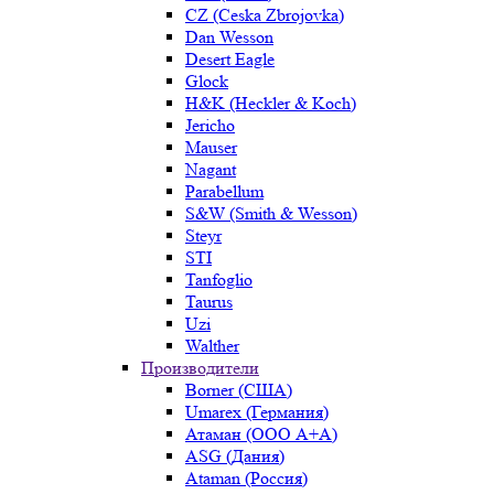
CZ (Ceska Zbrojovka)
Dan Wesson
Desert Eagle
Glock
H&K (Heckler & Koch)
Jericho
Mauser
Nagant
Parabellum
S&W (Smith & Wesson)
Steyr
STI
Tanfoglio
Taurus
Uzi
Walther
Производители
Borner (США)
Umarex (Германия)
Атаман (ООО А+А)
ASG (Дания)
Ataman (Россия)